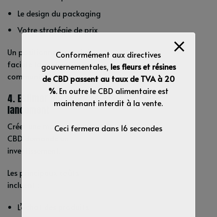
Le design du packaging
Votre stratégie de prix
Un positionnement clair
Conformément aux directives
facilite la vente et la
gouvernementales,
les fleurs et résines
communication.
de CBD passent au taux de TVA à 20
%
. En outre le CBD alimentaire est
4. Estimer les coûts de
maintenant interdit à la vente.
lancement
Créer une marque blanche
Ceci fermera dans
16
secondes
CBD demande un
investissement.
Les principaux coûts
incluent :
L’achat des produits