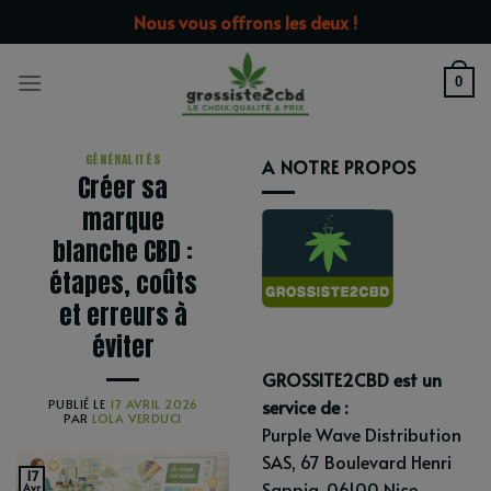
Passer
modal-check
Nous vous offrons les deux !
au
contenu
0
GÉNÉRALITÉS
A NOTRE PROPOS
Créer sa
marque
blanche CBD :
étapes, coûts
et erreurs à
éviter
GROSSITE2CBD est un
service de :
PUBLIÉ LE
17 AVRIL 2026
PAR
LOLA VERDUCI
Purple Wave Distribution
SAS, 67 Boulevard Henri
17
Sappia, 06100 Nice.
Avr