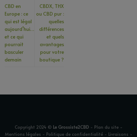
CBD en
CBDX, THX
Europe : ce
ou CBD pur :
qui est légal
quelles
aujourd’hui…
différences
et ce qui
et quels
pourrait
avantages
basculer
pour votre
demain
boutique ?
Copyright 2024 ©
Le Grossiste2CBD
-
Plan du site
-
Mentions légales
-
Politique de confidentialité
-
Livraisons
-