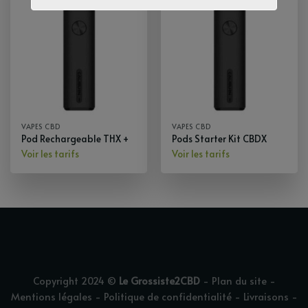
VAPES CBD
VAPES CBD
Pod Rechargeable THX +
Pods Starter Kit CBDX
Voir les tarifs
Voir les tarifs
Copyright 2024 ©
Le Grossiste2CBD
-
Plan du site
-
Mentions légales
-
Politique de confidentialité
-
Livraisons
-