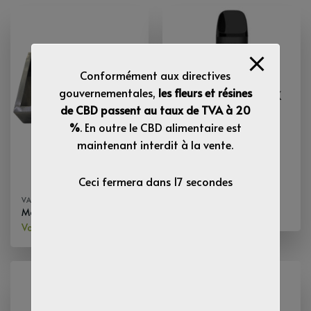
Conformément aux directives
gouvernementales,
les fleurs et résines
RUPTURE DE STOCK
de CBD passent au taux de TVA à 20
%
. En outre le CBD alimentaire est
maintenant interdit à la vente.
Ceci fermera dans
17
secondes
VAPES CBD
Pod Rechargeable NL-1
VAPES CBD
Voir les tarifs
Moule presse pollen
Voir les tarifs