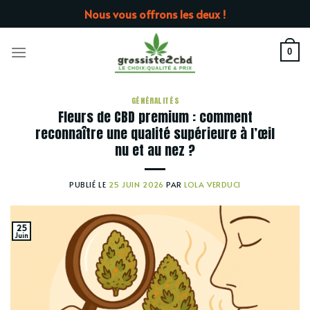
Passer
Nous vous offrons les deux !
au
contenu
0
GÉNÉRALITÉS
Fleurs de CBD premium : comment
reconnaître une qualité supérieure à l’œil
nu et au nez ?
PUBLIÉ LE
25 JUIN 2026
PAR
LOLA VERDUCI
25
Juin