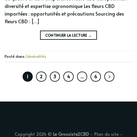
diversité et expertise agronomique Les fleurs CBD
importées : opportunités et précautions Sourcing des
fleurs CBD : […]
CONTINUER LA LECTURE
→
Posté dans
Généralités
1
2
3
4
…
6
Copyright 2024 ©
Le Grossiste2CBD
-
Plan du site
-