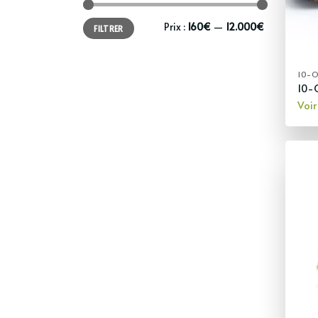
Prix
Prix
Prix :
160€
—
12.000€
FILTRER
min
max
10-
10-
Voir