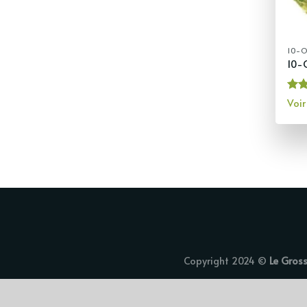
10-
10-
No
Voir
sur 
Copyright 2024 ©
Le Gros