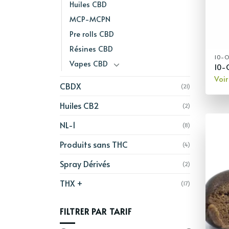
Huiles CBD
MCP-MCPN
Pre rolls CBD
Résines CBD
10-
Vapes CBD
10-
Voir
CBDX
(21)
Huiles CB2
(2)
NL-1
(8)
Produits sans THC
(4)
Spray Dérivés
(2)
THX +
(17)
FILTRER PAR TARIF