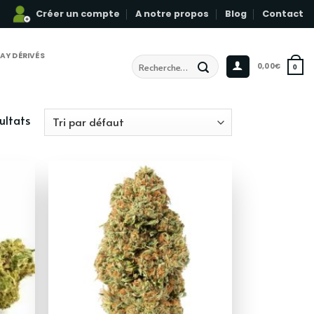
Créer un compte
A notre propos
Blog
Contact
AY DÉRIVÉS
Recherche
0,00
€
0
pour :
ultats