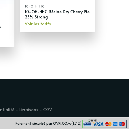
10-OH-HHC
10-OH-HHC Résine Dry Cherry Pie
25% Strong
Voir les tarifs
o
ntialité
-
Livraisons
-
CGV
Paiement sécurisé par OVRI.COM (1.7.2)