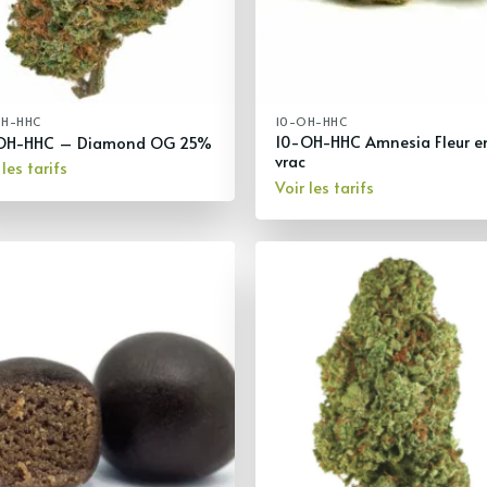
OH-HHC
10-OH-HHC
10-OH-HHC Amnesia Fleur e
OH-HHC – Diamond OG 25%
vrac
 les tarifs
Voir les tarifs