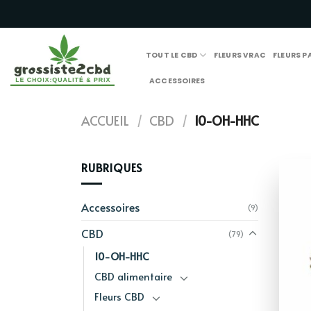
Passer
au
contenu
TOUT LE CBD
FLEURS VRAC
FLEURS 
ACCESSOIRES
ACCUEIL
/
CBD
/
10-OH-HHC
RUBRIQUES
Accessoires
(9)
CBD
(79)
10-OH-HHC
CBD alimentaire
Fleurs CBD