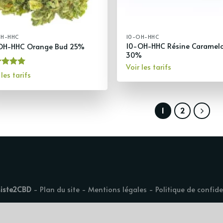
OH-HHC
10-OH-HHC
10-OH-HHC Résine Caramel
OH-HHC Orange Bud 25%
30%
Voir les tarifs
te
5.00
 les tarifs
5
1
2
siste2CBD
-
Plan du site
-
Mentions légales
-
Politique de confide