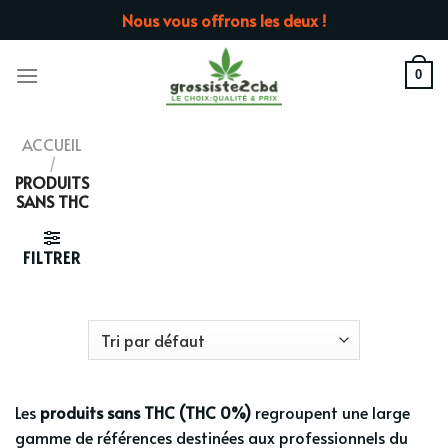
Passer
Nous vous offrons les deux !
au
contenu
0
ACCUEIL
/
PRODUITS
SANS THC
FILTRER
Les
produits sans THC (THC 0%)
regroupent une large
gamme de références destinées aux professionnels du