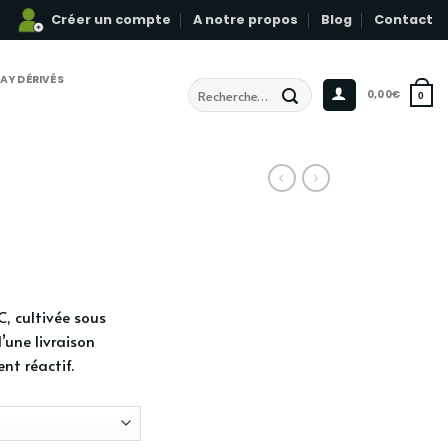
Créer un compte
A notre propos
Blog
Contact
AY DÉRIVÉS
Recherche
0,00
€
0
pour :
, cultivée sous
d’une livraison
nt réactif.