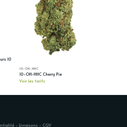
urs 10
10-OH-HHC
10-OH-HHC Cherry Pie
Voir les tarifs
ntialité
-
Livraisons
-
CGV