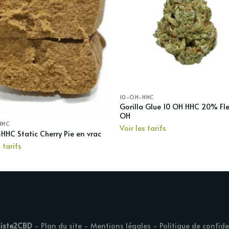
10-OH-HHC
Gorilla Glue 10 OH HHC 20% Fle
OH
HHC
Voir les tarifs
HHC Static Cherry Pie en vrac
 tarifs
siste2CBD
-
Plan du site
-
Mentions légales
-
Politique de confide