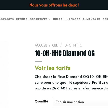
Nous vous offrons les deux !
PACKAGÉES
RÉSINES
CBD DÉRIVÉS
HUILES
HUILES CB2
ALIMENTAIRE
SPR
ACCUEIL
/
CBD
/
10-OH-HHC
10-OH-HHC Diamond OG
Voir les tarifs
Choisissez la fleur Diamond OG 10-OH-HHC
serre pour une qualité supérieure. Profitez 
rapide en 24 à 48 heures et d’un service clie
Quantité