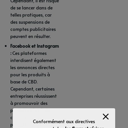
Cependant, il est risqué
de se lancer dans de
telles pratiques, car
des suspensions de
comptes publicitaires
peuvent en résulter.
Facebook et Instagram
:
Ces plateformes
interdisent également
les annonces directes
pour les produits à
base de CBD.
Cependant, certaines
entreprises réussissent
à promouvoir des
produits dérivés du
chanvre ou des
Conformément aux directives
produits sans mention