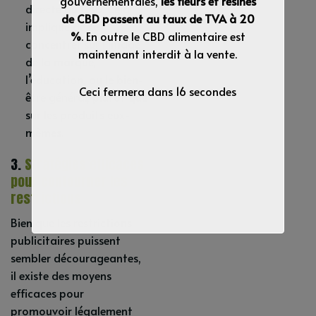
gouvernementales,
les fleurs et résines
directe du CBD. Cela
de CBD passent au taux de TVA à 20
implique de se
%
. En outre le CBD alimentaire est
concentrer sur l’image
maintenant interdit à la vente.
de la marque,
l’éducation, ou le bien-
Ceci fermera dans
15
secondes
être général, plutôt que
sur les produits eux-
mêmes.
3.
Stratégies efficaces
pour contourner les
restrictions
Bien que les restrictions
publicitaires puissent
sembler décourageantes,
il existe des moyens
efficaces pour
promouvoir légalement