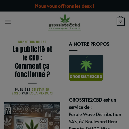
Passer
modal-check
Nous vous offrons les deux !
au
contenu
0
MARKETING DU CBD
A NOTRE PROPOS
La publicité et
le CBD :
Comment ça
fonctionne ?
PUBLIÉ LE
25 FÉVRIER
2025
PAR
LOLA VERDUCI
GROSSITE2CBD est un
service de :
25
Fév
Purple Wave Distribution
SAS, 67 Boulevard Henri
Sappia, 06100 Nice.