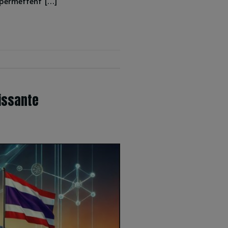
s permettent […]
rissante