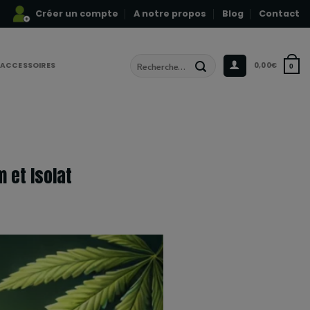
Créer un compte
A notre propos
Blog
Contact
Recherche
ACCESSOIRES
0,00
€
0
pour :
 et Isolat