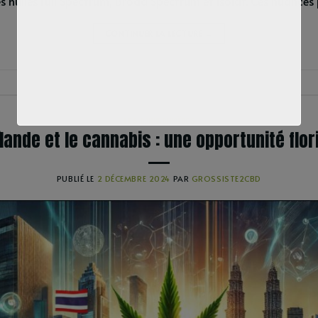
 les huiles Full Spectrum, Broad Spectrum et Isolat. Ces nuance
CONTINUER LA LECTURE
→
LES CANNABINOÏDES
lande et le cannabis : une opportunité flo
PUBLIÉ LE
2 DÉCEMBRE 2024
PAR
GROSSISTE2CBD