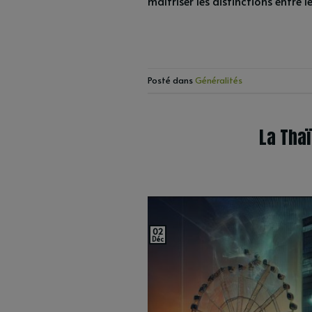
maîtriser les distinctions entre
Posté dans
Généralités
La Thaï
02
Déc