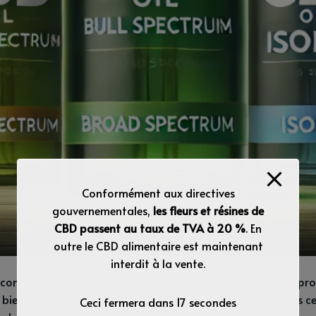
Conformément aux directives
gouvernementales,
les fleurs et résines de
CBD passent au taux de TVA à 20 %
. En
outre le CBD alimentaire est maintenant
interdit à la vente.
constatons que les huiles CBD s’imposent comme l’un des prod
 bienfaits potentiels. Entreprise ou futur entrepreneur dans ce 
Ceci fermera dans
16
secondes