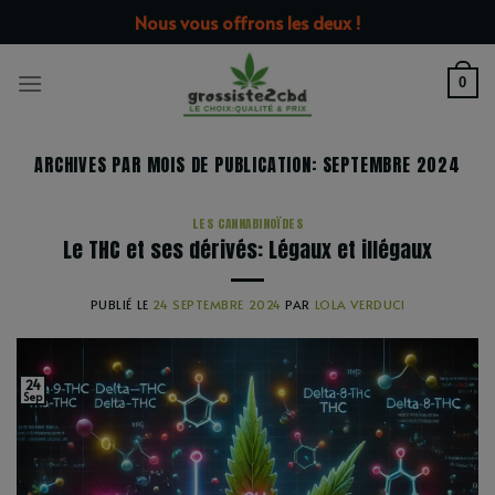
Passer
modal-check
Nous vous offrons les deux !
au
contenu
0
ARCHIVES PAR MOIS DE PUBLICATION:
SEPTEMBRE 2024
LES CANNABINOÏDES
Le THC et ses dérivés: Légaux et illégaux
PUBLIÉ LE
24 SEPTEMBRE 2024
PAR
LOLA VERDUCI
24
Sep