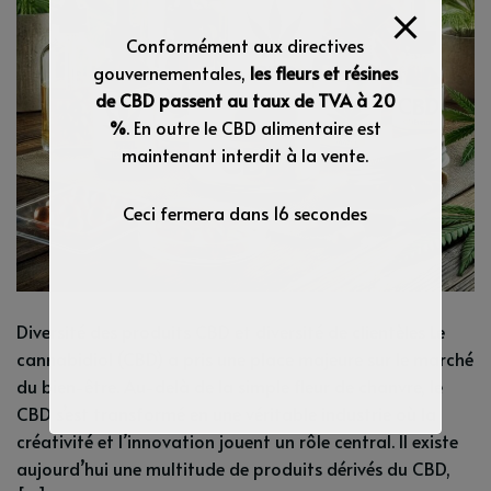
Conformément aux directives
gouvernementales,
les fleurs et résines
de CBD passent au taux de TVA à 20
%
. En outre le CBD alimentaire est
maintenant interdit à la vente.
Ceci fermera dans
15
secondes
Diversité des produits CBD et diversité de clientèles Le
cannabidiol (CBD) a pris une place majeure sur le marché
du bien-être. Au-delà de la simple fleur de chanvre, le
CBD s’est transformé en une véritable industrie où la
créativité et l’innovation jouent un rôle central. Il existe
aujourd’hui une multitude de produits dérivés du CBD,