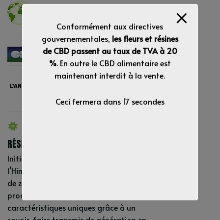
Pays :
Europe
Conformément aux directives
gouvernementales,
les fleurs et résines
de CBD passent au taux de TVA à 20
Carte de crédit & Virement
%
. En outre le CBD alimentaire est
maintenant interdit à la vente.
Ceci fermera dans
16
secondes
CARAMELO RÉSINE CBD – UNE
RÉSINE TRADITIONNELLE ET APPRÉCIÉE
Initialement cultivée sur les flancs de
l’Himalaya, cette résine est synonyme
de zen et plénitude. Aujourd’hui
produite en Europe, elle conserve ses
caractéristiques uniques grâce à un
savoir-faire transmis de génération en