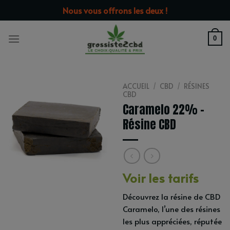
Passer
modal-check
Nous vous offrons les deux !
au
contenu
0
ACCUEIL
/
CBD
/
RÉSINES
CBD
Caramelo 22% –
Résine CBD
Voir les tarifs
Découvrez la résine de CBD
Caramelo, l’une des résines
les plus appréciées, réputée