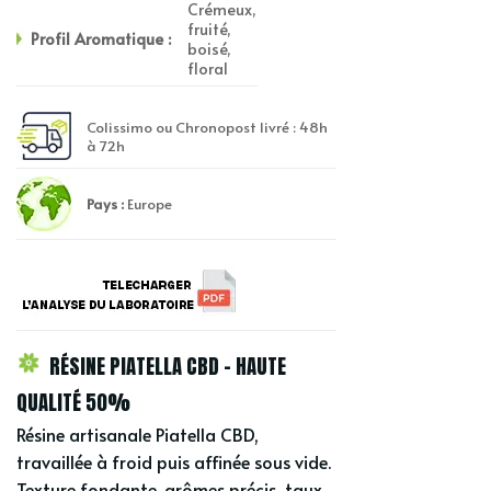
Crémeux,
fruité,
Profil Aromatique :
boisé,
floral
Colissimo ou Chronopost livré : 48h
à 72h
Pays :
Europe
RÉSINE PIATELLA CBD – HAUTE
QUALITÉ 50%
Résine artisanale Piatella CBD,
travaillée à froid puis affinée sous vide.
Texture fondante, arômes précis, taux