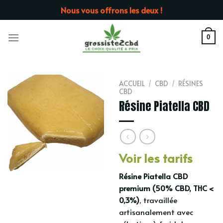
Passer
Nous vous offrons les deux !
au
contenu
0
ACCUEIL
/
CBD
/
RÉSINES
CBD
Résine Piatella CBD
Voir les tarifs
Résine Piatella CBD
premium (50% CBD, THC <
0,3%)
, travaillée
artisanalement avec