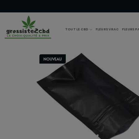
Passer
modal-check
au
contenu
TOUT LE CBD
FLEURS VRAC
FLEURS 
NOUVEAU