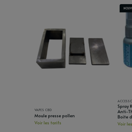
NOUV
ACCESSO
Spray K
50
VAPES CBD
Anti-T
Moule presse pollen
Boite d
Voir les tarifs
Voir les