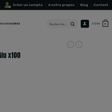
Créer un compte
A notre propos
Blog
Contact
Recherche
ACCESSOIRES
0,00
€
0
pour :
Alu x100