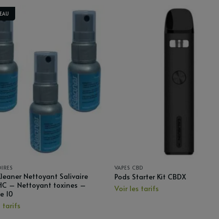
EAU
IRES
VAPES CBD
leaner Nettoyant Salivaire
Pods Starter Kit CBDX
HC – Nettoyant toxines –
Voir les tarifs
e 10
 tarifs