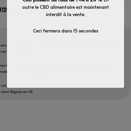
outre le CBD alimentaire est maintenant
X12CM LOT DE 100
interdit à la vente.
Ceci fermera dans
15
secondes
enceintes. Ce produit est destiné à une consommation de bien être.
me un médicament.
ez-la dans un endroit frais, sec, et à l’abri de la lumière. Un
gradation des cannabinoïdes.
votre pays ou région, Si vous résidez en UE, la fleur de CBD est
 sont légaux en UE.