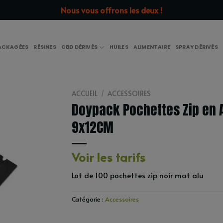
Nous vous offrons les deux !
PACKAGÉES
RÉSINES
CBD DÉRIVÉS
HUILES
ALIMENTAIRE
SPRAY DÉRIVÉS
ACCUEIL
/
ACCESSOIRES
Doypack Pochettes Zip en 
9x12CM
Voir les tarifs
Lot de 100 pochettes zip noir mat alu
Catégorie :
Accessoires