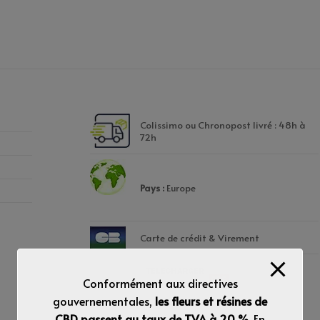
Colissimo ou Chronopost livré : 48h à
72h
Pays :
Europe
Carte de crédit & Virement
Conformément aux directives
gouvernementales,
les fleurs et résines de
CBD passent au taux de TVA à 20 %
. En