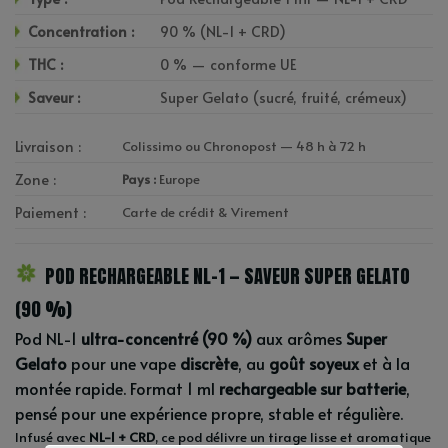
Concentration :
90 % (NL-1 + CRD)
THC :
0 % — conforme UE
Saveur :
Super Gelato (sucré, fruité, crémeux)
Livraison :
Colissimo ou Chronopost — 48 h à 72 h
Zone :
Pays :
Europe
Paiement :
Carte de crédit & Virement
POD RECHARGEABLE NL-1 — SAVEUR SUPER GELATO
(90 %)
Pod NL-1
ultra-concentré (90 %)
aux arômes
Super
Gelato
pour une vape
discrète
, au
goût soyeux
et à la
montée rapide. Format 1 ml
rechargeable sur batterie
,
pensé pour une expérience propre, stable et régulière.
Infusé avec
NL-1 + CRD
, ce pod délivre un tirage lisse et aromatique