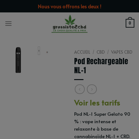
Passer
modal-check
Nous vous offrons les deux !
au
contenu
0
ACCUEIL
/
CBD
/
VAPES CBD
Pod Rechargeable
NL-1
Voir les tarifs
Pod NL-1 Super Gelato 90
% : vape intense et
relaxante à base de
cannabinoïde NL-1 + CRD.