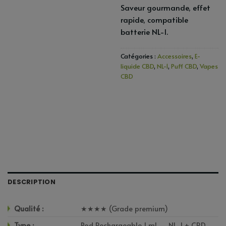
Saveur gourmande, effet
rapide, compatible
batterie NL-1.
Catégories :
Accessoires
,
E-
liquide CBD
,
NL-1
,
Puff CBD
,
Vapes
CBD
DESCRIPTION
Qualité :
★★★★ (Grade premium)
Type :
Pod Rechargeable 1 ml — NL-1 + CRD