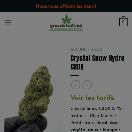
Passer
modal-check
Nous vous offrons les deux !
au
contenu
0
ACCUEIL
/
CBDX
Crystal Snow Hydro
CBDX
Voir les tarifs
Crystal Snow CBDX 15 % •
hydro • THC < 0,3 % •
Profil : frais, floral léger,
végétal doux • Europe •