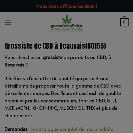
Passer
modal-check
Nous vous offrons les deux !
au
contenu
0
Grossiste de CBD à Beauvais(60155)
Vous cherchez un
grossiste
de produits au CBD, à
Beauvais
?
Bénéficiez d’une offre de qualité qui permet aux
détaillants de proposer toute la gamme de CBD avec
d’excellentes marges. Des fleurs et des hash de qualité
premium par les consommateurs, tant en CBD, NL-1,
MCP, MCPN, 10-OH-HHC, MUSCIMOL, THX et plus de
choix encore.
Demandez:
Le catalogue complet de nos produits