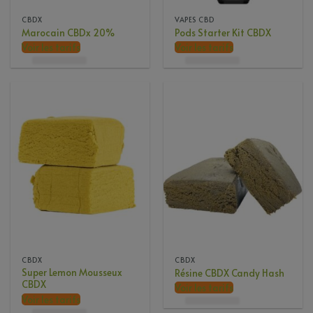
CBDX
VAPES CBD
Marocain CBDx 20%
Pods Starter Kit CBDX
Voir les tarifs
Voir les tarifs
CBDX
CBDX
Super Lemon Mousseux
Résine CBDX Candy Hash
CBDX
Voir les tarifs
Voir les tarifs