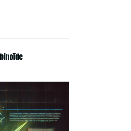
abinoïde