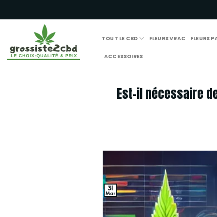
Passer
au
contenu
TOUT LE CBD
FLEURS VRAC
FLEURS 
ACCESSOIRES
Est-il nécessaire d
31
Mar