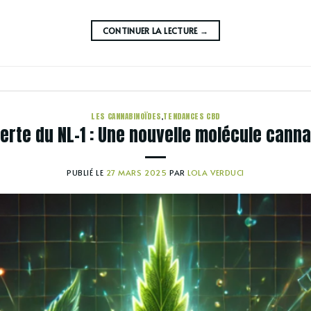
CONTINUER LA LECTURE
→
LES CANNABINOÏDES
,
TENDANCES CBD
rte du NL-1 : Une nouvelle molécule cann
PUBLIÉ LE
27 MARS 2025
PAR
LOLA VERDUCI