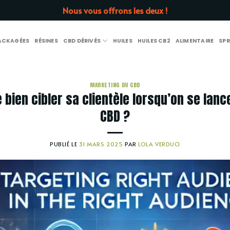
Nous vous offrons les deux !
PACKAGÉES
RÉSINES
CBD DÉRIVÉS
HUILES
HUILES CB2
ALIMENTAIRE
SPR
MARKETING DU CBD
e bien cibler sa clientèle lorsqu’on se lan
CBD ?
PUBLIÉ LE
31 MARS 2025
PAR
LOLA VERDUCI